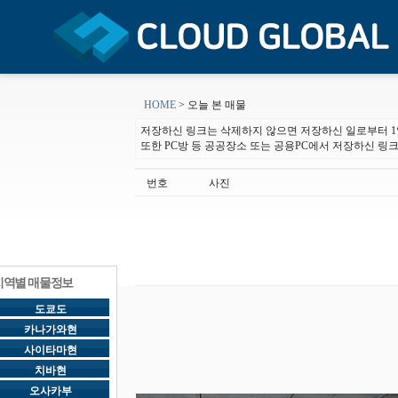
HOME
> 오늘 본 매물
저장하신 링크는 삭제하지 않으면 저장하신 일로부터 1
또한 PC방 등 공공장소 또는 공용PC에서 저장하신 링
번호
사진
지역별 매물정보
도쿄도
카나가와현
사이타마현
치바현
오사카부