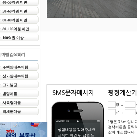
40~50억원 미만
50~60억원 미만
60~80억원 미만
80~100억원 미만
100억원 이상~
테마별 검색하기
주택임대수익형
상가임대수익형
고가빌딩
SMS문자메시지
평형계산기
빌딩매물
사옥형매물
평 →
역세권매물
㎡ →
1평은 3.3㎡ 입니
검색버튼을 클릭
값이 계산됩니다