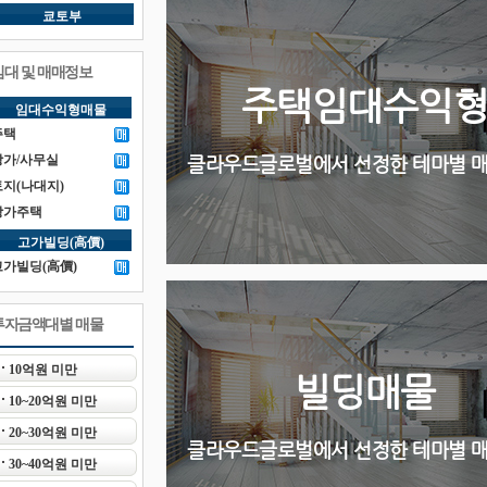
쿄토부
임대 및 매매정보
주택임대수익
임대수익형매물
주택
상가/사무실
클라우드글로벌에서 선정한 테마별 
토지(나대지)
상가주택
고가빌딩(高價)
고가빌딩(高價)
투자금액대별 매물
10억원 미만
빌딩매물
10~20억원 미만
20~30억원 미만
클라우드글로벌에서 선정한 테마별 
30~40억원 미만